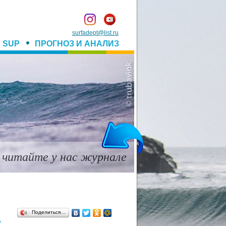
surfadept@list.ru
SUP
ПРОГНОЗ И АНАЛИЗ
 читайте у нас журнале
Поделиться…
e