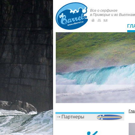
Все о серфинге
в Приморье и во Вьетна
ГЛ
Гла
Партнеры