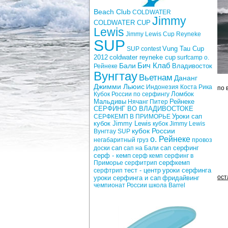
Beach Club
COLDWATER
Jimmy
COLDWATER CUP
Lewis
Jimmy Lewis Cup
Reyneke
SUP
Vung Tau Cup
SUP contest
2012
coldwater reyneke cup
surfcamp о.
Бич Клаб
Бали
Рейнеке
Владивосток
Вунгтау
Вьетнам
Дананг
Джимми Льюис
Индонезия
Коста Рика
по 
Кубок России по серфингу
Ломбок
Рейнеке
Мальдивы
Нячанг
Питер
СЕРФИНГ ВО ВЛАДИВОСТОКЕ
Уроки сап
СЕРФКЕМП В ПРИМОРЬЕ
кубок Jimmy Lewis
кубок Jimmy Lewis
кубок России
Вунгтау SUP
о. Рейнеке
негабаритный груз
провоз
сап
доски
сап на Бали
сап серфинг
серф - кемп
серф кемп
серфинг в
Приморье
серфитрип
серфкемп
тест - центр
уроки серфинга
серфтрип
ост
фридайвинг
уроки серфинга и сап
чемпионат России
школа Barrel