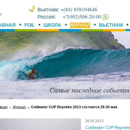
+(84) 858194646
Вьетнам:
ме
+7(902)506-20-00
Россия:
АВНАЯ
FOIL
ШКОЛА
ЖУРНАЛ
ВЬЕТНАМ
Самые последние события
вная
→
Журнал
→
Coldwater CUP Reyneke 2013 состоится 29-30 мая
26.05.2013
Coldwater CUP Reynek