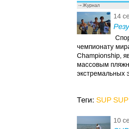
Журнал
14 с
Рез
Спор
чемпионату мира
Championship, я
массовым пляжн
экстремальных э
Теги:
SUP
SUP 
10 с