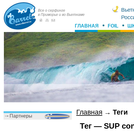
Вьет
Все о серфинге
в Приморье и во Вьетнаме
Росс
ГЛАВНАЯ
FOIL
Ш
Главная
→
Теги
Партнеры
Тег — SUP con