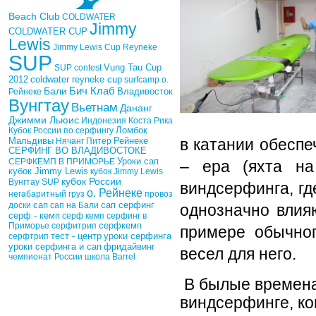
Beach Club
COLDWATER
Jimmy
COLDWATER CUP
Lewis
Jimmy Lewis Cup
Reyneke
SUP
Vung Tau Cup
SUP contest
2012
coldwater reyneke cup
surfcamp о.
Бич Клаб
Бали
Рейнеке
Владивосток
Вунгтау
Вьетнам
Дананг
Джимми Льюис
Индонезия
Коста Рика
Кубок России по серфингу
Ломбок
Рейнеке
Мальдивы
Нячанг
Питер
в катании обеспе
СЕРФИНГ ВО ВЛАДИВОСТОКЕ
Уроки сап
СЕРФКЕМП В ПРИМОРЬЕ
– ера (яхта на
кубок Jimmy Lewis
кубок Jimmy Lewis
кубок России
Вунгтау SUP
виндсерфинга, гд
о. Рейнеке
негабаритный груз
провоз
сап
доски
сап на Бали
сап серфинг
однозначно влияю
серф - кемп
серф кемп
серфинг в
Приморье
серфитрип
серфкемп
примере обычног
тест - центр
уроки серфинга
серфтрип
фридайвинг
уроки серфинга и сап
весел для него.
чемпионат России
школа Barrel
В былые времена,
виндсерфинге, ко