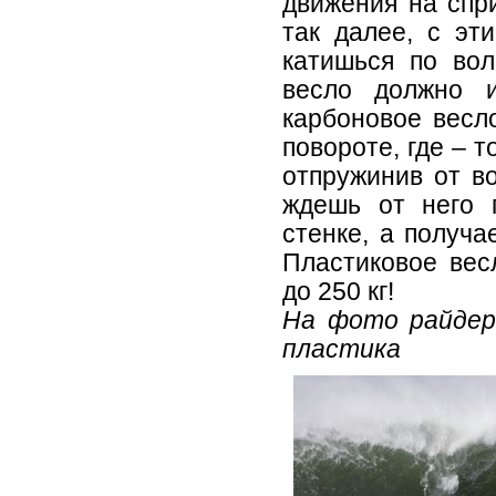
движения на спр
так далее, с эт
катишься по вол
весло должно и
карбоновое весло
повороте, где – 
отпружинив от во
ждешь от него 
стенке, а получа
Пластиковое вес
до 250 кг!
На фото райдер
пластика