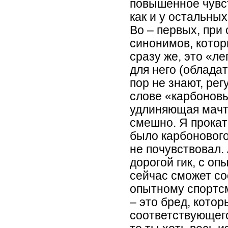
повышенное чувст
как и у остальны
Во – первых, при
синонимов, которы
сразу же, это «ле
для него (облада
пор не знают, ре
слове «карбоновы
удлиняющая мачту
смешно. Я проката
было карбонового 
не почувствовал.
дорогой гик, с оп
сейчас сможет со
опытному спортсм
– это бред, котор
соответствующего