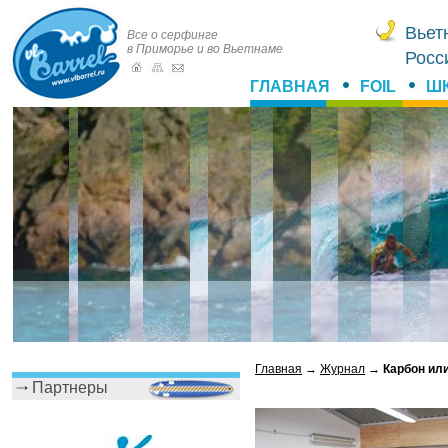
Вьет
Все о серфинге
в Приморье и во Вьетнаме
Росс
ГЛАВНАЯ
FOIL
Ш
Главная
→
Журнал
→
Карбон ил
Партнеры