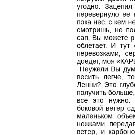
угодно. Зацепил
перевернуло ее 
пока нес, с кем 
смотришь, не по
сап, Вы можете р
облетает. И тут
перевозками, се
доедет, моя «КА
Неужели Вы дума
весить легче, т
Ленни? Это глуб
получить больше,
все это нужно.
боковой ветер сд
маленьком объе
ножками, передав
ветер, и карбон