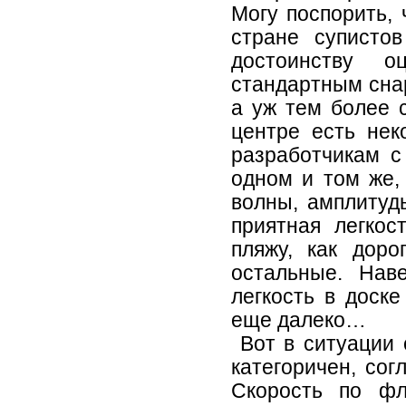
Могу поспорить, 
стране суписто
достоинству 
стандартным снар
а уж тем более 
центре есть не
разработчикам с
одном и том же,
волны, амплитуд
приятная легкос
пляжу, как дор
остальные. Нав
легкость в доске
еще далеко…
Вот в ситуации 
категоричен, сог
Скорость по фл