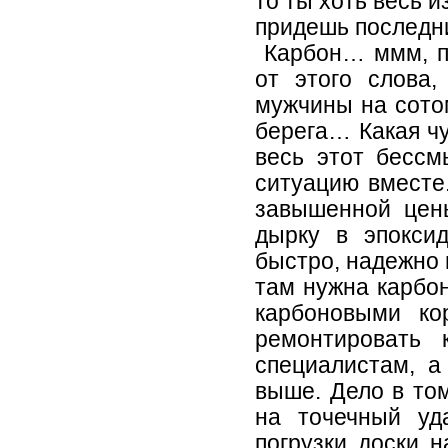
то ты хоть весь и
придешь последни
Карбон… ммм, по
от этого слова,
мужчины на сотом
берега… Какая чу
весь этот бесс
ситуацию вместе.
завышенной цены
дырку в эпокси
быстро, надежно 
там нужна карбон
карбоновыми ко
ремонтировать 
специалистам, а
выше. Дело в том
на точечный уд
погрузки доски 